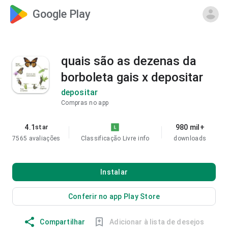
Google Play
quais são as dezenas da
borboleta gais x depositar
depositar
Compras no app
4.1
980 mil+
star
7565 avaliações
Classificação Livre
info
downloads
Instalar
Conferir no app Play Store
Compartilhar
Adicionar à lista de desejos