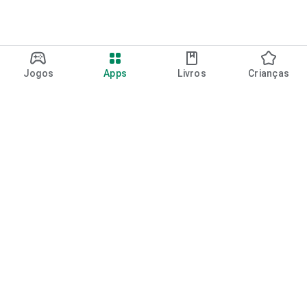
Jogos
Apps
Livros
Crianças
Google Play
Play Pass
Pontos do Play Points
Vales-presente
Resgatar
Política de reembolso