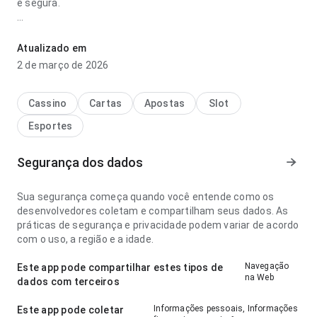
e segura.
qual a dezena do galo apostas parece madura no ponto de
fluxo de navegação em uma consulta rápida; a interface não
Atualizado em
distrai das informações do app. A página causa uma
2 de março de 2026
impressão melhor que algo genérico.
Cassino
Cartas
Apostas
Slot
Esportes
Segurança dos dados
Sua segurança começa quando você entende como os
desenvolvedores coletam e compartilham seus dados. As
práticas de segurança e privacidade podem variar de acordo
com o uso, a região e a idade.
Navegação
Este app pode compartilhar estes tipos de
na Web
dados com terceiros
Informações pessoais, Informações
Este app pode coletar