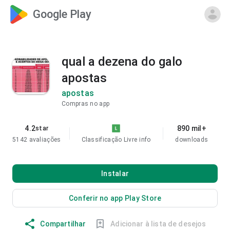
Google Play
qual a dezena do galo
apostas
apostas
Compras no app
4.2
890 mil+
star
5142 avaliações
Classificação Livre
info
downloads
Instalar
Conferir no app Play Store
Compartilhar
Adicionar à lista de desejos