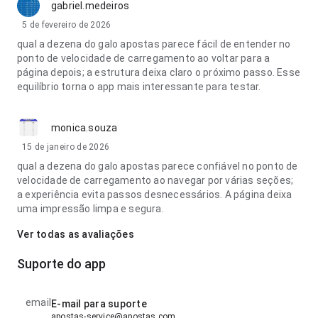
gabriel.medeiros
5 de fevereiro de 2026
qual a dezena do galo apostas parece fácil de entender no
ponto de velocidade de carregamento ao voltar para a
página depois; a estrutura deixa claro o próximo passo. Esse
equilíbrio torna o app mais interessante para testar.
monica.souza
15 de janeiro de 2026
qual a dezena do galo apostas parece confiável no ponto de
velocidade de carregamento ao navegar por várias seções;
a experiência evita passos desnecessários. A página deixa
uma impressão limpa e segura.
Ver todas as avaliações
Suporte do app
email
E-mail para suporte
apostas-service@apostas.com