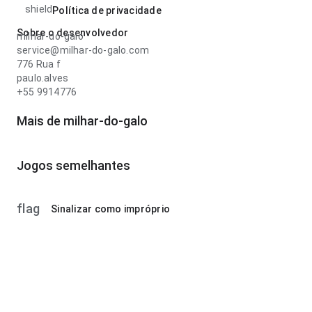
shield
Política de privacidade
Sobre o desenvolvedor
milhar-do-galo
service@milhar-do-galo.com
776 Rua f
paulo.alves
+55 9914776
Mais de milhar-do-galo
Jogos semelhantes
flag
Sinalizar como impróprio