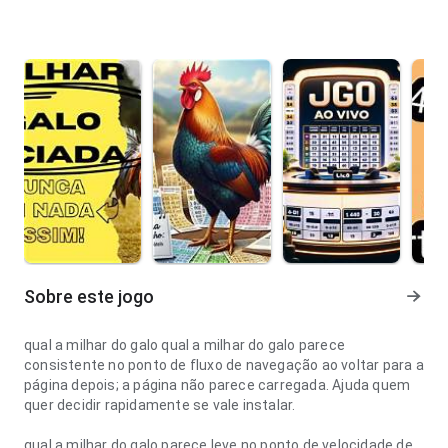
Sobre este jogo
qual a milhar do galo qual a milhar do galo parece
consistente no ponto de fluxo de navegação ao voltar para a
página depois; a página não parece carregada. Ajuda quem
quer decidir rapidamente se vale instalar.
qual a milhar do galo parece leve no ponto de velocidade de