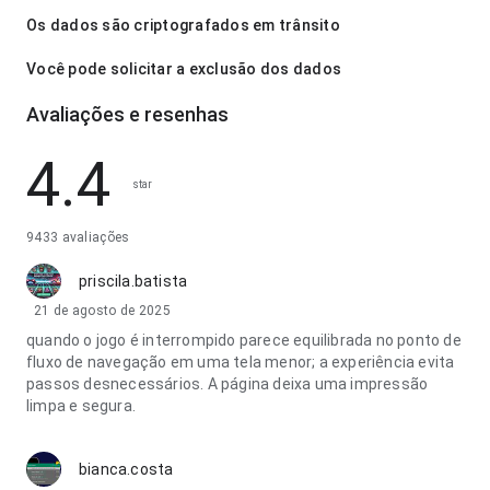
Os dados são criptografados em trânsito
Você pode solicitar a exclusão dos dados
Avaliações e resenhas
4.4
star
9433 avaliações
priscila.batista
21 de agosto de 2025
quando o jogo é interrompido parece equilibrada no ponto de
fluxo de navegação em uma tela menor; a experiência evita
passos desnecessários. A página deixa uma impressão
limpa e segura.
bianca.costa