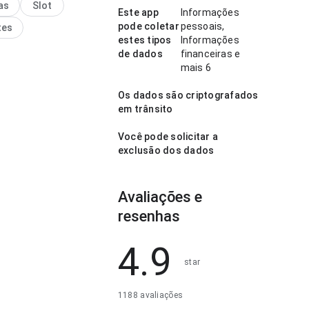
as
Slot
causa uma impressão
Este app
Informações
ue algo genérico.
pode coletar
pessoais,
tes
estes tipos
Informações
de dados
financeiras e
mais 6
Os dados são criptografados
em trânsito
Você pode solicitar a
exclusão dos dados
Avaliações e
resenhas
4.9
star
1188 avaliações