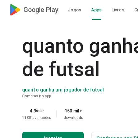
Google Play
Jogos
Apps
Livros
C
quanto ganh
de futsal
quanto ganha um jogador de futsal
Compras no app
4.9
150 mil+
star
1188 avaliações
downloads