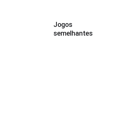
Jogos
semelhantes