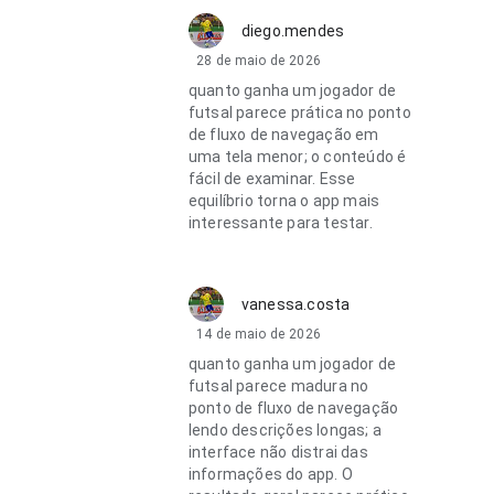
diego.mendes
28 de maio de 2026
quanto ganha um jogador de
futsal parece prática no ponto
de fluxo de navegação em
uma tela menor; o conteúdo é
fácil de examinar. Esse
equilíbrio torna o app mais
interessante para testar.
vanessa.costa
14 de maio de 2026
quanto ganha um jogador de
futsal parece madura no
ponto de fluxo de navegação
lendo descrições longas; a
interface não distrai das
informações do app. O