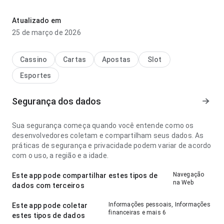
quanto paga jogo do bicho apk parece leve no ponto de
velocidade de carregamento ao conferir avaliações; a
Atualizado em
experiência evita passos desnecessários. Isso passa mais
25 de março de 2026
confiança ao usuário.
Cassino
Cartas
Apostas
Slot
Esportes
Segurança dos dados
Sua segurança começa quando você entende como os
desenvolvedores coletam e compartilham seus dados. As
práticas de segurança e privacidade podem variar de acordo
com o uso, a região e a idade.
Navegação
Este app pode compartilhar estes tipos de
na Web
dados com terceiros
Informações pessoais, Informações
Este app pode coletar
financeiras e mais 6
estes tipos de dados