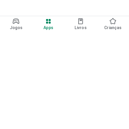
Jogos
Apps
Livros
Crianças
Google Play
Play Pass
Pontos do Play Points
Vales-presente
Resgatar
Política de reembolso