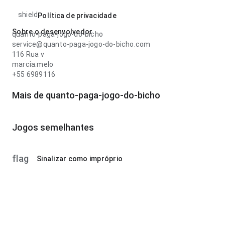
shield
Política de privacidade
Sobre o desenvolvedor
quanto-paga-jogo-do-bicho
service@quanto-paga-jogo-do-bicho.com
116 Rua v
marcia.melo
+55 6989116
Mais de quanto-paga-jogo-do-bicho
Jogos semelhantes
flag
Sinalizar como impróprio