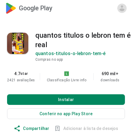
Google Play
quantos titulos o lebron tem é
real
quantos-titulos-o-lebron-tem-é
Compras no app
4.7
690 mil+
star
2421 avaliações
Classificação Livre
info
downloads
Instalar
Conferir no app Play Store
Compartilhar
Adicionar à lista de desejos