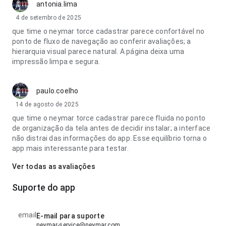
antonia.lima
4 de setembro de 2025
que time o neymar torce cadastrar parece confortável no
ponto de fluxo de navegação ao conferir avaliações; a
hierarquia visual parece natural. A página deixa uma
impressão limpa e segura.
paulo.coelho
14 de agosto de 2025
que time o neymar torce cadastrar parece fluida no ponto
de organização da tela antes de decidir instalar; a interface
não distrai das informações do app. Esse equilíbrio torna o
app mais interessante para testar.
Ver todas as avaliações
Suporte do app
email
E-mail para suporte
neymar-service@neymar.com