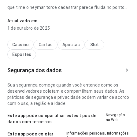
que time o neymar torce cadastrar parece fluida no ponto
de organização da tela lendo descrições longas; a hierarquia
visual parece natural. Esse equilíbrio torna o app mais
Atualizado em
interessante para testar.
1 de outubro de 2025
Cassino
Cartas
Apostas
Slot
Esportes
Segurança dos dados
Sua segurança começa quando você entende como os
desenvolvedores coletam e compartilham seus dados. As
práticas de segurança e privacidade podem variar de acordo
com o uso, a região e a idade.
Navegação
Este app pode compartilhar estes tipos de
na Web
dados com terceiros
Informações pessoais, Informações
Este app pode coletar