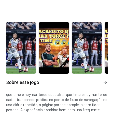
Sobre este jogo
que time o neymar torce cadastrar que time o neymar torce
cadastrar parece prática no ponto de fluxo de navegação no
uso diário repetido; a página parece completa sem ficar
pesada. A experiência combina bem com uso frequente.