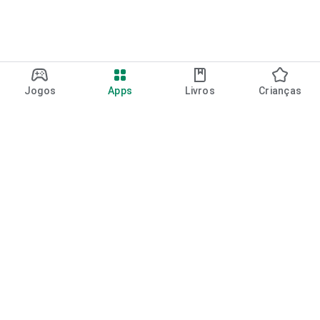
Jogos
Apps
Livros
Crianças
Google Play
Play Pass
Pontos do Play Points
Vales-presente
Resgatar
Política de reembolso