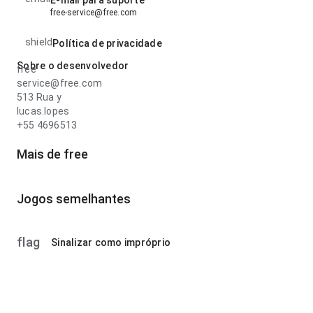
E-mail para suporte
free-service@free.com
shield
Política de privacidade
Sobre o desenvolvedor
free
service@free.com
513 Rua y
lucas.lopes
+55 4696513
Mais de free
Jogos semelhantes
flag
Sinalizar como impróprio