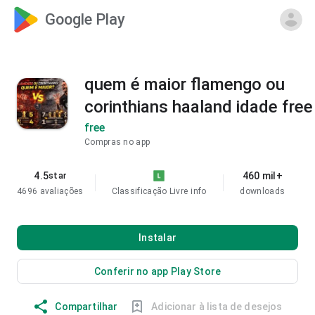
Google Play
quem é maior flamengo ou
corinthians haaland idade free
free
Compras no app
4.5
460 mil+
star
4696 avaliações
Classificação Livre
info
downloads
Instalar
Conferir no app Play Store
Compartilhar
Adicionar à lista de desejos