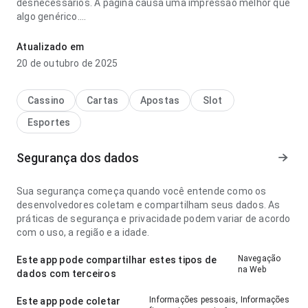
desnecessários. A página causa uma impressão melhor que
algo genérico.
quem é maior flamengo ou corinthians haaland idade free
Atualizado em
parece confiável no ponto de velocidade de carregamento
20 de outubro de 2025
ao alternar detalhes; a página não parece carregada. O
resultado geral parece prático e maduro.
Cassino
Cartas
Apostas
Slot
Esportes
Segurança dos dados
Sua segurança começa quando você entende como os
desenvolvedores coletam e compartilham seus dados. As
práticas de segurança e privacidade podem variar de acordo
com o uso, a região e a idade.
Navegação
Este app pode compartilhar estes tipos de
na Web
dados com terceiros
Informações pessoais, Informações
Este app pode coletar