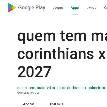
Google Play
Jogos
Apps
Livros
C
quem tem mai
corinthians 
2027
quem-tem-mais-vitorias-corinthians-x-palmeiras
Compras no app
4.5
850 mil+
star