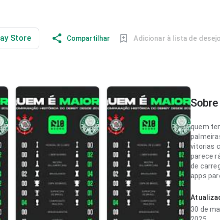
lay Store
Compartilhar
Adicionar à lista de desej
Sobre 
quem tem
palmeira
vitorias 
parece r
de carr
apps par
completa
quem que
Atualiz
vale insta
30 de ma
2025