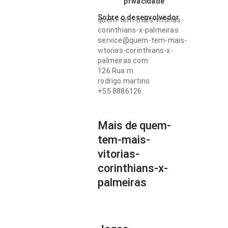
privacidade
Sobre o desenvolvedor
quem-tem-mais-vitorias-
corinthians-x-palmeiras
service@quem-tem-mais-
vitorias-corinthians-x-
palmeiras.com
126 Rua m
rodrigo.martins
+55 8886126
Mais de quem-
tem-mais-
vitorias-
corinthians-x-
palmeiras