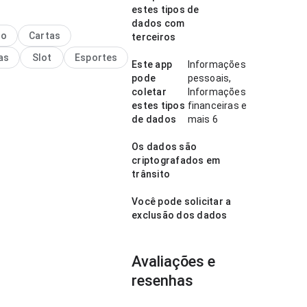
 mais vitorias corinthians x
estes tipos de
s 2027 parece clara no ponto
dados com
 de navegação em uma tela
no
Cartas
terceiros
interface não distrai das
as
Slot
Esportes
ões do app. Esse cuidado
Este app
Informações
lhes faz diferença.
pode
pessoais,
coletar
Informações
estes tipos
financeiras e
de dados
mais 6
Os dados são
criptografados em
trânsito
Você pode solicitar a
exclusão dos dados
Avaliações e
resenhas