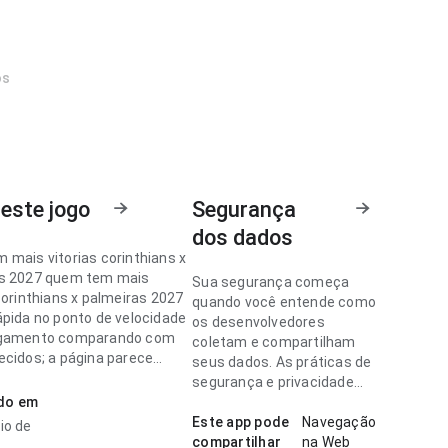
os
este jogo
Segurança
dos dados
 mais vitorias corinthians x
s 2027 quem tem mais
Sua segurança começa
corinthians x palmeiras 2027
quando você entende como
ápida no ponto de velocidade
os desenvolvedores
egamento comparando com
coletam e compartilham
ecidos; a página parece
seus dados. As práticas de
 sem ficar pesada. Ajuda
segurança e privacidade
r decidir rapidamente se
ado em
podem variar de acordo
lar.
com o uso, a região e a
Este app pode
Navegação
io de
idade.
compartilhar
na Web