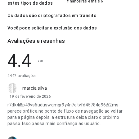
financeiras e mais 6
estes tipos de dados
Os dados são criptografados em trânsito
Você pode solicitar a exclusão dos dados
Avaliações e resenhas
4.4
star
2447 avaliações
marcia.silva
19 de fevereiro de 2026
r7dk4i8p49vs6uduswgmgr9y4n7etvfd45784g96j52ms
parece prática no ponto de fluxo de navegação ao voltar
para a página depois; a estrutura deixa claro o próximo
passo. Isso passa mais confiança ao usuário.