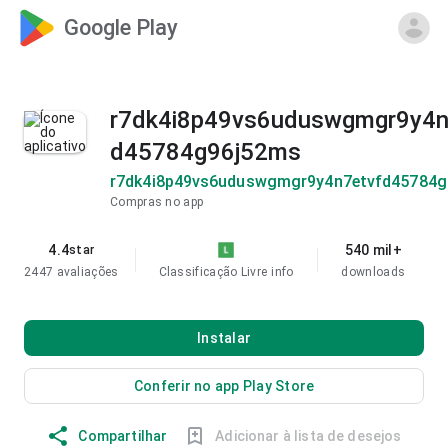
Google Play
r7dk4i8p49vs6uduswgmgr9y4n
d45784g96j52ms
r7dk4i8p49vs6uduswgmgr9y4n7etvfd45784
Compras no app
4.4
540 mil+
star
2447 avaliações
Classificação Livre
info
downloads
Instalar
Conferir no app Play Store
Compartilhar
Adicionar à lista de desejos