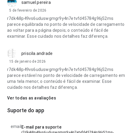
samuel.pereira
5 de fevereiro de 2026
r7dk4i8p49vs6uduswgmgr9y4n7etvfd45784g96j52ms
parece equilibrada no ponto de velocidade de carregamento
ao voltar para a página depois; o conteúdo é fácil de
examinar. Esse cuidado nos detalhes faz diferença.
priscila.andrade
15 de janeiro de 2026
r7dk4i8p49vs6uduswgmgr9y4n7etvfd45784g96j52ms
parece estável no ponto de velocidade de carregamento em
uma tela menor; o conteúdo é fácil de examinar. Esse
cuidado nos detalhes faz diferença.
Ver todas as avaliações
Suporte do app
email
E-mail para suporte
r7dk4i8p49vs6uduswgmgr9y4n7etvfd45784g96j52ms-