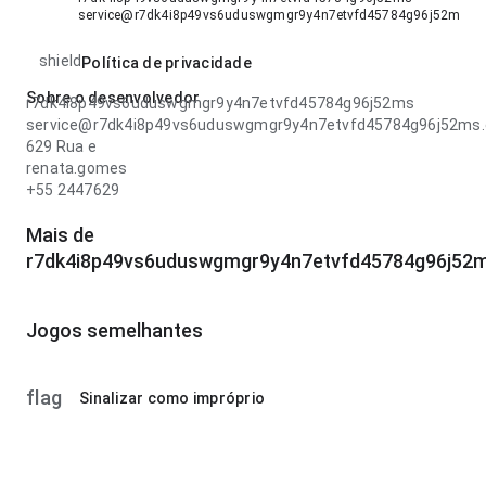
service@r7dk4i8p49vs6uduswgmgr9y4n7etvfd45784g96j52ms.c
shield
Política de privacidade
Sobre o desenvolvedor
r7dk4i8p49vs6uduswgmgr9y4n7etvfd45784g96j52ms
service@r7dk4i8p49vs6uduswgmgr9y4n7etvfd45784g96j52ms
629 Rua e
renata.gomes
+55 2447629
Mais de
r7dk4i8p49vs6uduswgmgr9y4n7etvfd45784g96j52
Jogos semelhantes
flag
Sinalizar como impróprio