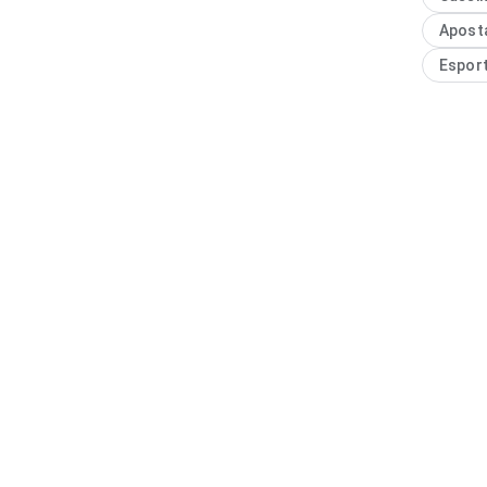
resultado
Apost
maduro.
Espor