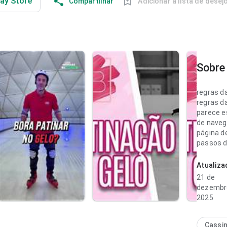
lay Store
Compartilhar
Adicionar à lista de desej
Sobre 
regras d
regras d
parece e
de naveg
página de
passos d
cuidado 
diferenç
Atualiz
21 de
regras d
dezembr
parece r
2025
fluxo de
consulta 
distrai 
Cassi