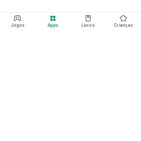
Jogos
Apps
Livros
Crianças
Google Play
Play Pass
Pontos do Play Points
Vales-presente
Resgatar
Política de reembolso