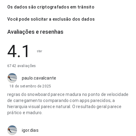
Os dados são criptografados em trânsito
Você pode solicitar a exclusão dos dados
Avaliações e resenhas
4.1
star
6742 avaliações
paulo.cavalcante
18 de setembro de 2025
regras do snowboard parece madura no ponto de velocidade
de carregamento comparando com apps parecidos; a
hierarquia visual parece natural. O resultado geral parece
prático e maduro.
igor.dias