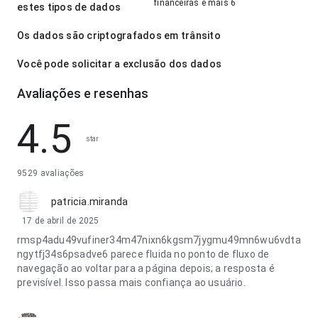
financeiras e mais 6
estes tipos de dados
Os dados são criptografados em trânsito
Você pode solicitar a exclusão dos dados
Avaliações e resenhas
4.5
star
9529 avaliações
patricia.miranda
17 de abril de 2025
rmsp4adu49vufiner34m47nixn6kgsm7jygmu49mn6wu6vdta
ngytfj34s6psadve6 parece fluida no ponto de fluxo de
navegação ao voltar para a página depois; a resposta é
previsível. Isso passa mais confiança ao usuário.