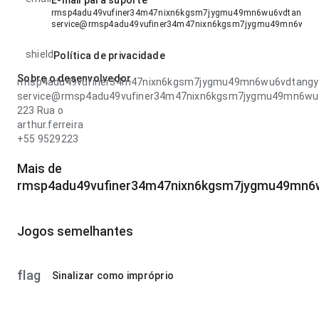
E-mail para suporte
rmsp4adu49vufiner34m47nixn6kgsm7jygmu49mn6wu6vdtangytfj
service@rmsp4adu49vufiner34m47nixn6kgsm7jygmu49mn6wu6vd
shield
Política de privacidade
Sobre o desenvolvedor
rmsp4adu49vufiner34m47nixn6kgsm7jygmu49mn6wu6vdtangy
service@rmsp4adu49vufiner34m47nixn6kgsm7jygmu49mn6wu6
223 Rua o
arthur.ferreira
+55 9529223
Mais de
rmsp4adu49vufiner34m47nixn6kgsm7jygmu49mn6w
Jogos semelhantes
flag
Sinalizar como impróprio