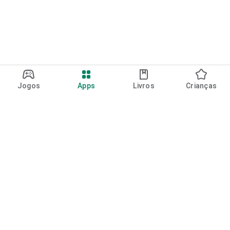
Jogos
Apps
Livros
Crianças
Google Play
Play Pass
Pontos do Play Points
Vales-presente