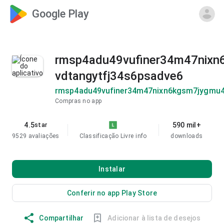
Google Play
rmsp4adu49vufiner34m47nix
vdtangytfj34s6psadve6
rmsp4adu49vufiner34m47nixn6kgsm7jygmu
Compras no app
4.5
590 mil+
star
9529 avaliações
Classificação Livre
info
downloads
Instalar
Conferir no app Play Store
Compartilhar
Adicionar à lista de desejos