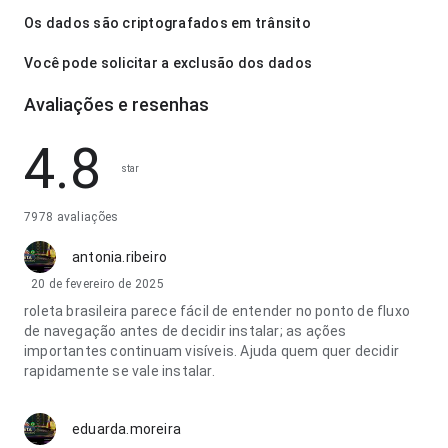
Os dados são criptografados em trânsito
Você pode solicitar a exclusão dos dados
Avaliações e resenhas
4.8
star
7978 avaliações
antonia.ribeiro
20 de fevereiro de 2025
roleta brasileira parece fácil de entender no ponto de fluxo
de navegação antes de decidir instalar; as ações
importantes continuam visíveis. Ajuda quem quer decidir
rapidamente se vale instalar.
eduarda.moreira