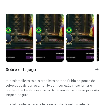
Sobre este jogo
roleta brasileira roleta brasileira parece fluida no ponto de
velocidade de carregamento com conexão mais lenta; o
conteúdo é fácil de examinar. A página deixa uma impressão
limpa e segura.
roleta brasileira parece leve no ponto de velocidade de