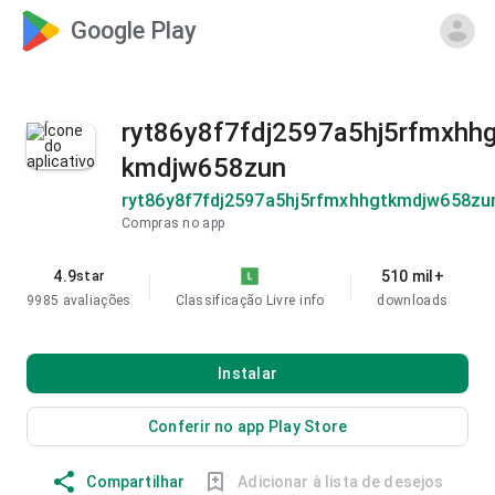
Google Play
ryt86y8f7fdj2597a5hj5rfmxhhg
kmdjw658zun
ryt86y8f7fdj2597a5hj5rfmxhhgtkmdjw658zu
Compras no app
4.9
510 mil+
star
9985 avaliações
Classificação Livre
info
downloads
Instalar
Conferir no app Play Store
Compartilhar
Adicionar à lista de desejos