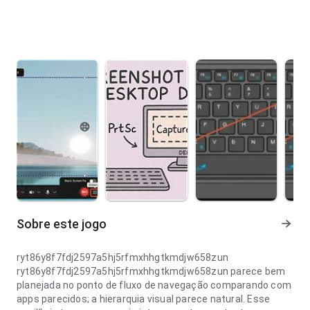
Sobre este jogo
ryt86y8f7fdj2597a5hj5rfmxhhgtkmdjw658zun
ryt86y8f7fdj2597a5hj5rfmxhhgtkmdjw658zun parece bem
planejada no ponto de fluxo de navegação comparando com
apps parecidos; a hierarquia visual parece natural. Esse