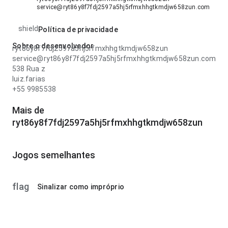
service@ryt86y8f7fdj2597a5hj5rfmxhhgtkmdjw658zun.com
shield
Política de privacidade
Sobre o desenvolvedor
ryt86y8f7fdj2597a5hj5rfmxhhgtkmdjw658zun
service@ryt86y8f7fdj2597a5hj5rfmxhhgtkmdjw658zun.com
538 Rua z
luiz.farias
+55 9985538
Mais de
ryt86y8f7fdj2597a5hj5rfmxhhgtkmdjw658zun
Jogos semelhantes
flag
Sinalizar como impróprio