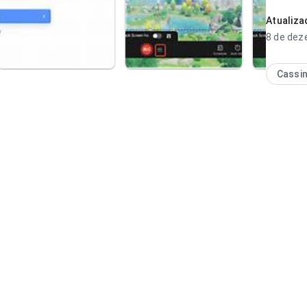
parece b
são fáce
Atualiz
8 de dez
Cassi