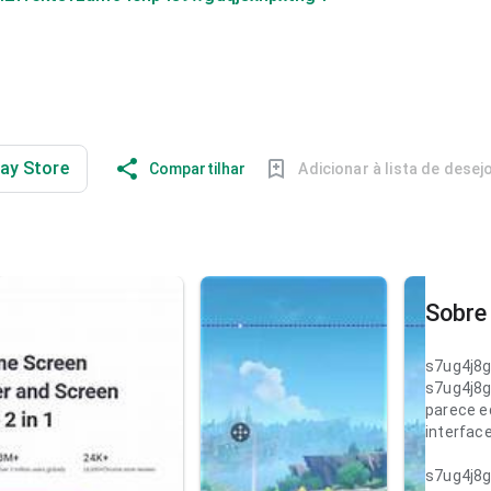
lay Store
Compartilhar
Adicionar à lista de desej
Sobre 
s7ug4j8
s7ug4j8
parece eq
interfac
s7ug4j8