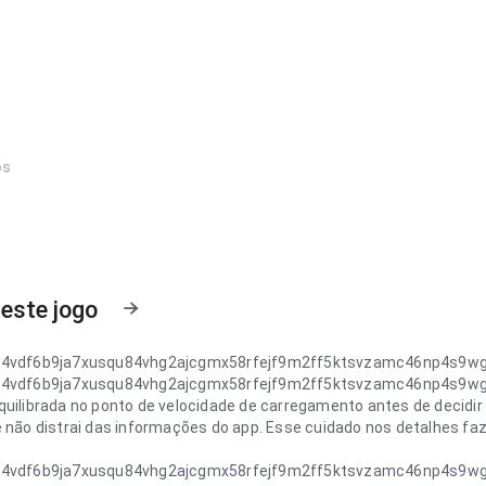
os
este jogo
g4vdf6b9ja7xusqu84vhg2ajcgmx58rfejf9m2ff5ktsvzamc46np4s9wg
g4vdf6b9ja7xusqu84vhg2ajcgmx58rfejf9m2ff5ktsvzamc46np4s9wg
uilibrada no ponto de velocidade de carregamento antes de decidir i
e não distrai das informações do app. Esse cuidado nos detalhes faz
g4vdf6b9ja7xusqu84vhg2ajcgmx58rfejf9m2ff5ktsvzamc46np4s9wg