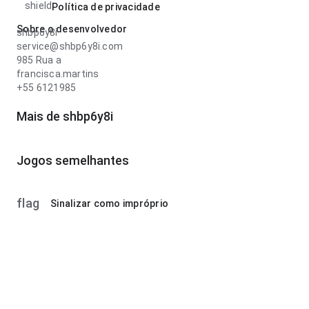
shield
Política de privacidade
Sobre o desenvolvedor
shbp6y8i
service@shbp6y8i.com
985 Rua a
francisca.martins
+55 6121985
Mais de shbp6y8i
Jogos semelhantes
flag
Sinalizar como impróprio