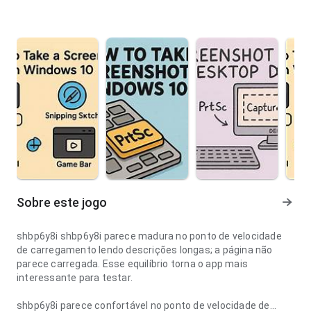
Sobre este jogo
shbp6y8i shbp6y8i parece madura no ponto de velocidade
de carregamento lendo descrições longas; a página não
parece carregada. Esse equilíbrio torna o app mais
interessante para testar.
shbp6y8i parece confortável no ponto de velocidade de