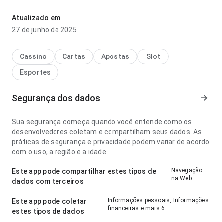
carregamento para um visitante novo; a resposta é
previsível. A experiência combina bem com uso frequente.
Atualizado em
27 de junho de 2025
Cassino
Cartas
Apostas
Slot
Esportes
Segurança dos dados
Sua segurança começa quando você entende como os
desenvolvedores coletam e compartilham seus dados. As
práticas de segurança e privacidade podem variar de acordo
com o uso, a região e a idade.
Navegação
Este app pode compartilhar estes tipos de
na Web
dados com terceiros
Informações pessoais, Informações
Este app pode coletar
financeiras e mais 6
estes tipos de dados