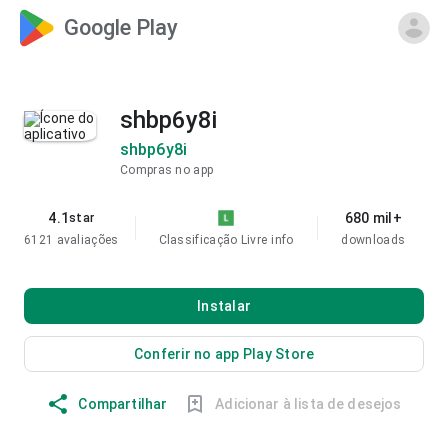
Google Play
shbp6y8i
shbp6y8i
Compras no app
4.1
680 mil+
star
6121 avaliações
Classificação Livre
info
downloads
Instalar
Conferir no app Play Store
Compartilhar
Adicionar à lista de desejos