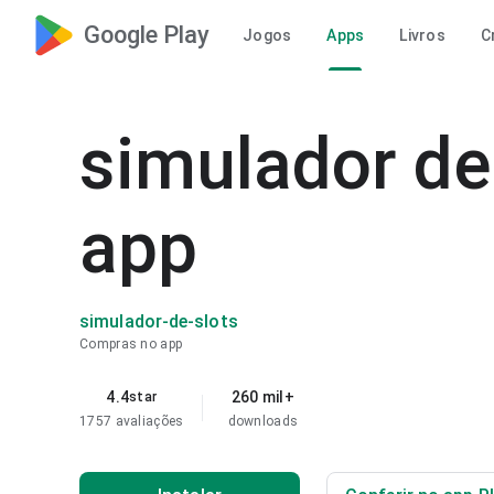
Google Play
Jogos
Apps
Livros
C
simulador de
app
simulador-de-slots
Compras no app
4.4
260 mil+
star
1757 avaliações
downloads