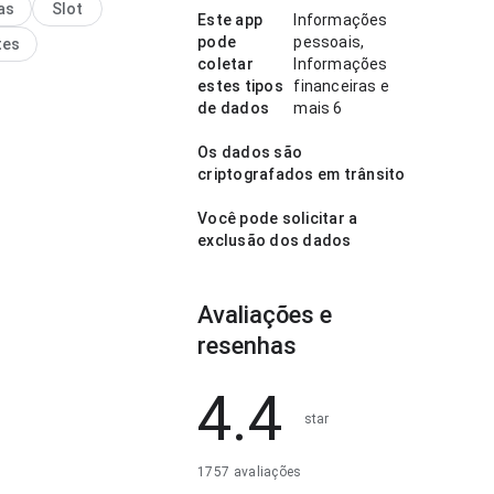
as
Slot
rece prático e maduro.
Este app
Informações
pode
pessoais,
tes
coletar
Informações
estes tipos
financeiras e
de dados
mais 6
Os dados são
criptografados em trânsito
Você pode solicitar a
exclusão dos dados
Avaliações e
resenhas
4.4
star
1757 avaliações