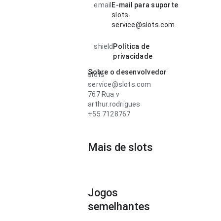
email
E-mail para suporte
slots-
service@slots.com
shield
Política de
privacidade
Sobre o desenvolvedor
slots
service@slots.com
767 Rua v
arthur.rodrigues
+55 7128767
Mais de slots
Jogos
semelhantes