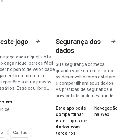
os
este jogo
Segurança dos
dados
ine jogo caça níquel slots
go caça níquel parece fácil
Sua segurança começa
der no ponto de velocidade
quando você entende como
gamento em uma tela
os desenvolvedores coletam
 experiência evita passos
e compartilham seus dados.
sários. Esse equilíbrio
As práticas de segurança e
app mais interessante para
privacidade podem variar de
ado em
acordo com o uso, a região e
a idade.
Este app pode
Navegação
io de
ine jogo caça níquel parece
compartilhar
na Web
 ponto de fluxo de
estes tipos de
o ao alternar detalhes; a
dados com
arece completa sem ficar
no
Cartas
terceiros
Esse cuidado nos detalhes