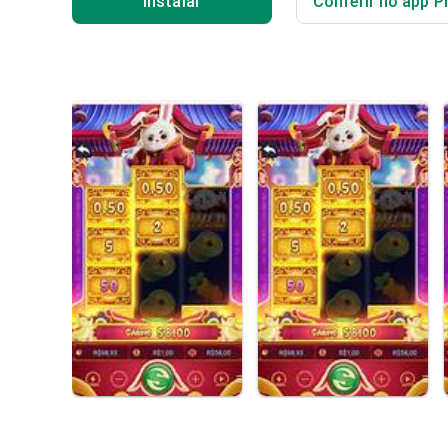
Instalar
Conferir no app P