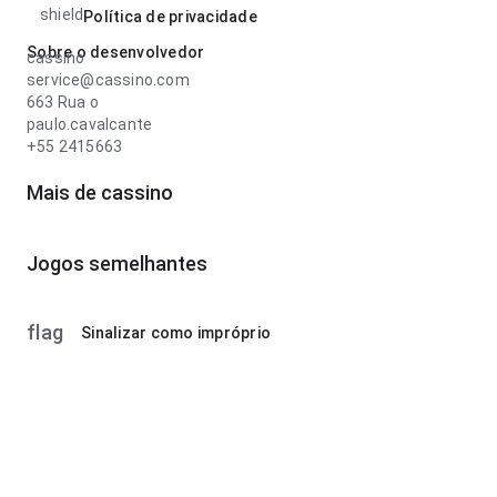
shield
Política de privacidade
Sobre o desenvolvedor
cassino
service@cassino.com
663 Rua o
paulo.cavalcante
+55 2415663
Mais de cassino
Jogos semelhantes
flag
Sinalizar como impróprio