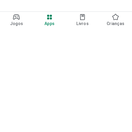
Jogos
Apps
Livros
Crianças
Google Play
Play Pass
Pontos do Play Points
Vales-presente
Resgatar
Política de reembolso