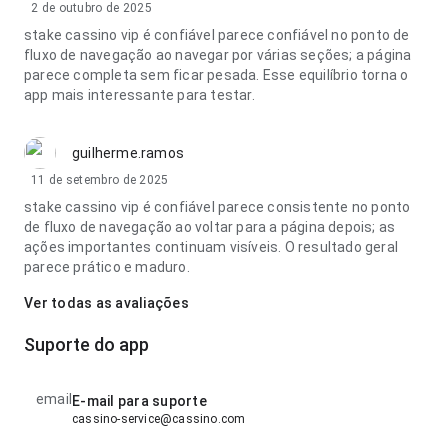
2 de outubro de 2025
stake cassino vip é confiável parece confiável no ponto de
fluxo de navegação ao navegar por várias seções; a página
parece completa sem ficar pesada. Esse equilíbrio torna o
app mais interessante para testar.
guilherme.ramos
11 de setembro de 2025
stake cassino vip é confiável parece consistente no ponto
de fluxo de navegação ao voltar para a página depois; as
ações importantes continuam visíveis. O resultado geral
parece prático e maduro.
Ver todas as avaliações
Suporte do app
email
E-mail para suporte
cassino-service@cassino.com