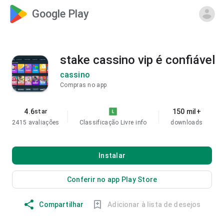
Google Play
stake cassino vip é confiável
cassino
Compras no app
4.6
150 mil+
star
2415 avaliações
Classificação Livre
info
downloads
Instalar
Conferir no app Play Store
Compartilhar
Adicionar à lista de desejos