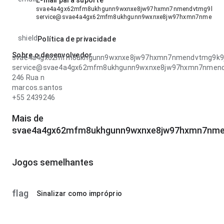
E-mail para suporte
svae4a4gx62mfm8ukhgunn9wxnxe8jw97hxmn7nmendvtmg9k9jvk
service@svae4a4gx62mfm8ukhgunn9wxnxe8jw97hxmn7nmendvt
shield
Política de privacidade
Sobre o desenvolvedor
svae4a4gx62mfm8ukhgunn9wxnxe8jw97hxmn7nmendvtmg9k9
service@svae4a4gx62mfm8ukhgunn9wxnxe8jw97hxmn7nmend
246 Rua n
marcos.santos
+55 2439246
Mais de
svae4a4gx62mfm8ukhgunn9wxnxe8jw97hxmn7nme
Jogos semelhantes
flag
Sinalizar como impróprio