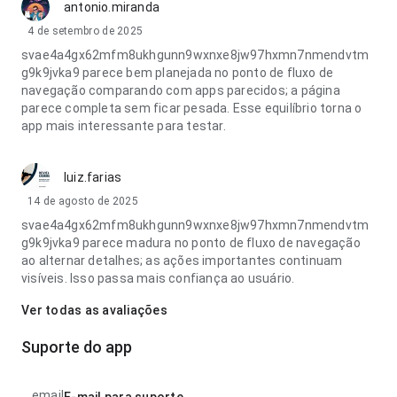
antonio.miranda
4 de setembro de 2025
svae4a4gx62mfm8ukhgunn9wxnxe8jw97hxmn7nmendvtm
g9k9jvka9 parece bem planejada no ponto de fluxo de
navegação comparando com apps parecidos; a página
parece completa sem ficar pesada. Esse equilíbrio torna o
app mais interessante para testar.
luiz.farias
14 de agosto de 2025
svae4a4gx62mfm8ukhgunn9wxnxe8jw97hxmn7nmendvtm
g9k9jvka9 parece madura no ponto de fluxo de navegação
ao alternar detalhes; as ações importantes continuam
visíveis. Isso passa mais confiança ao usuário.
Ver todas as avaliações
Suporte do app
email