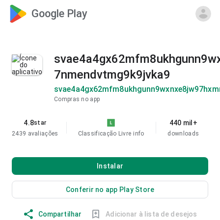
Google Play
svae4a4gx62mfm8ukhgunn9w
7nmendvtmg9k9jvka9
svae4a4gx62mfm8ukhgunn9wxnxe8jw97hxm
Compras no app
4.8
440 mil+
star
2439 avaliações
Classificação Livre
info
downloads
Instalar
Conferir no app Play Store
Compartilhar
Adicionar à lista de desejos