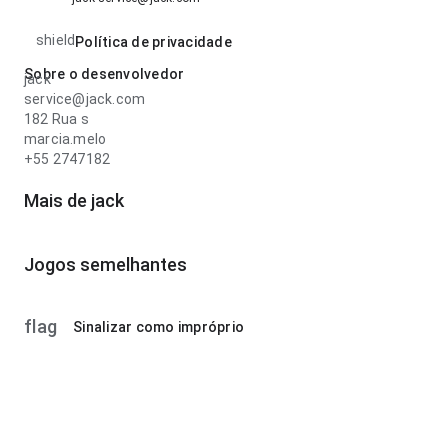
shield
Política de privacidade
Sobre o desenvolvedor
jack
service@jack.com
182 Rua s
marcia.melo
+55 2747182
Mais de jack
Jogos semelhantes
flag
Sinalizar como impróprio