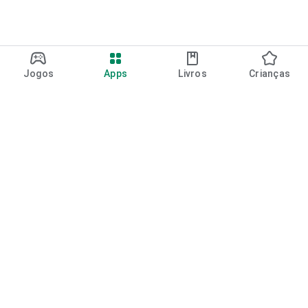
Jogos
Apps
Livros
Crianças
Google Play
Play Pass
Pontos do Play Points
Vales-presente
Resgatar
Política de reembolso