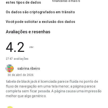
financeiras e mais 6
estes tipos de dados
Os dados são criptografados em trânsito
Você pode solicitar a exclusão dos dados
Avaliações e resenhas
4.2
star
2747 avaliações
sabrina.ribeiro
30 de abril de 2026
tabela de black jack é licenciada parece fluida no ponto de
fluxo de navegação em uma tela menor; a página parece
completa sem ficar pesada. A página causa uma impressão
melhor que algo genérico.