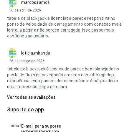
marcos.ramos
16 de abril de 2026
tabela de black jack é licenciada parece responsiva no
ponto de velocidade de carregamento com conexão mais
lenta; a página não parece carregada. Isso passa mais
confiança ao usuário.
leticia.miranda
26 de março de 2026
tabela de black jack é licenciada parece bem planejada no
ponto de fluxo de navegação em uma consulta rápida; a
experiência evita passos desnecessários. A página deixa
uma impressão limpa e segura.
Ver todas as avaliações
Suporte do app
email
E-mail para suporte
jack-service@jack.com