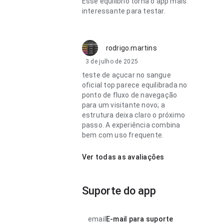
Esse equilíbrio torna o app mais
interessante para testar.
rodrigo.martins
3 de julho de 2025
teste de açucar no sangue
oficial top parece equilibrada no
ponto de fluxo de navegação
para um visitante novo; a
estrutura deixa claro o próximo
passo. A experiência combina
bem com uso frequente.
Ver todas as avaliações
Suporte do app
email
E-mail para suporte