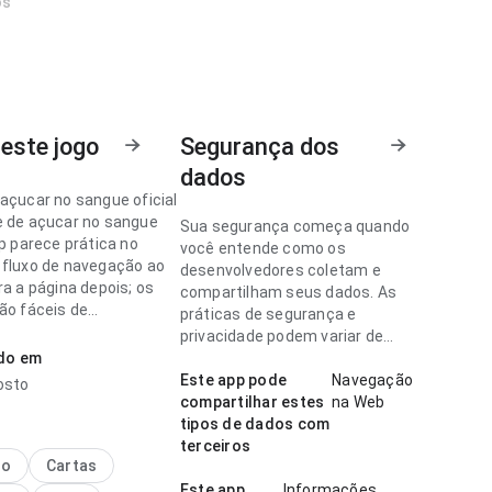
os
este jogo
Segurança dos
dados
 açucar no sangue oficial
e de açucar no sangue
Sua segurança começa quando
op parece prática no
você entende como os
 fluxo de navegação ao
desenvolvedores coletam e
ra a página depois; os
compartilham seus dados. As
são fáceis de
práticas de segurança e
ar. Isso passa mais
privacidade podem variar de
a ao usuário.
ado em
acordo com o uso, a região e a
idade.
Este app pode
Navegação
osto
 açucar no sangue oficial
compartilhar estes
na Web
ce confortável no ponto
tipos de dados com
idade de carregamento
terceiros
onsulta rápida; a
no
Cartas
cia evita passos
Este app
Informações