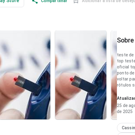
lay Store
Compartilhar
Adicionar à lista de desej
Sobre 
teste de
top test
oficial t
ponto de
voltar pa
rótulos 
acompanh
confianç
Atualiz
25 de ag
teste de
de 2025
top pare
de veloc
em uma c
Cassi
experiên