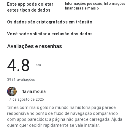
Informações pessoais, Informações
Este app pode coletar
financeiras e mais 6
estes tipos de dados
Os dados são criptografados em trânsito
Você pode solicitar a exclusão dos dados
Avaliações e resenhas
4.8
star
3931 avaliações
flavia.moura
7 de agosto de 2025
times com mais gols no mundo na história paga parece
responsiva no ponto de fluxo de navegação comparando
com apps parecidos; a página não parece carregada. Ajuda
quem quer decidir rapidamente se vale instalar.