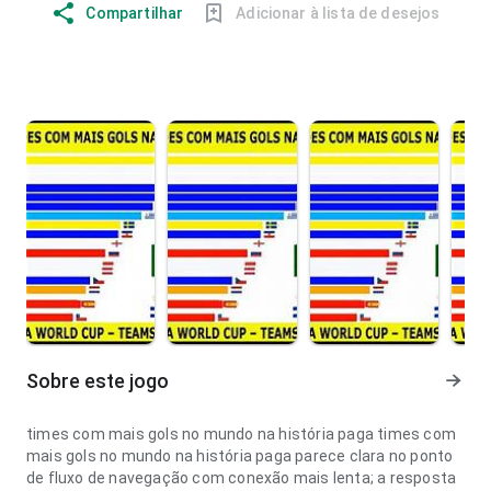
Compartilhar
Adicionar à lista de desejos
Sobre este jogo
times com mais gols no mundo na história paga times com
mais gols no mundo na história paga parece clara no ponto
de fluxo de navegação com conexão mais lenta; a resposta