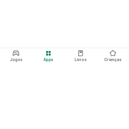
Jogos
Apps
Livros
Crianças
Google Play
Play Pass
Pontos do Play Points