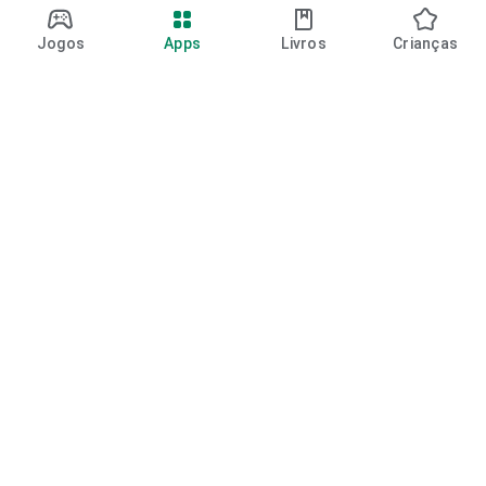
Jogos
Apps
Livros
Crianças
Google Play
Play Pass
Pontos do Play Points
Vales-presente
Resgatar
Política de reembolso
Crianças e família