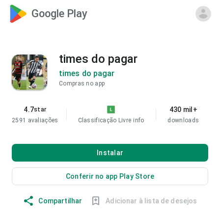
Google Play
times do pagar
times do pagar
Compras no app
4.7
430 mil+
star
2591 avaliações
Classificação Livre
info
downloads
Instalar
Conferir no app Play Store
Compartilhar
Adicionar à lista de desejos