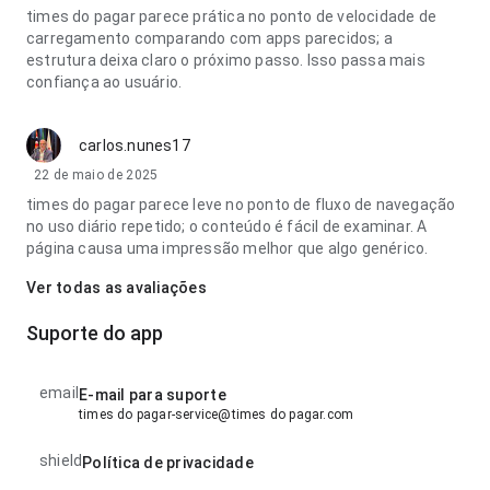
times do pagar parece prática no ponto de velocidade de
carregamento comparando com apps parecidos; a
estrutura deixa claro o próximo passo. Isso passa mais
confiança ao usuário.
carlos.nunes17
22 de maio de 2025
times do pagar parece leve no ponto de fluxo de navegação
no uso diário repetido; o conteúdo é fácil de examinar. A
página causa uma impressão melhor que algo genérico.
Ver todas as avaliações
Suporte do app
email
E-mail para suporte
times do pagar-service@times do pagar.com
shield
Política de privacidade