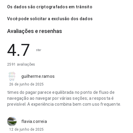
Os dados são criptografados em trânsito
Você pode solicitar a exclusão dos dados
Avaliações e resenhas
4.7
star
2591 avaliações
guilherme.ramos
26 de junho de 2025
times do pagar parece equilibrada no ponto de fluxo de
navegação ao navegar por várias seções; a resposta é
previsível. A experiência combina bem com uso frequente.
flavia.correia
12 de junho de 2025