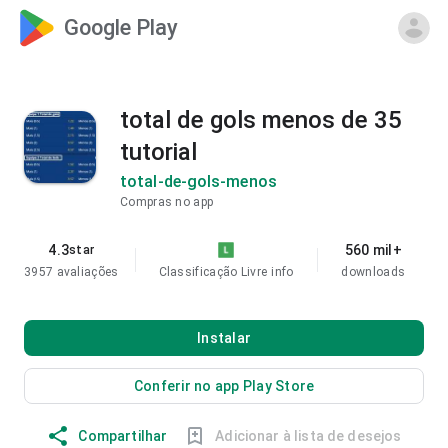
Google Play
total de gols menos de 35
tutorial
total-de-gols-menos
Compras no app
4.3
560 mil+
star
3957 avaliações
Classificação Livre
info
downloads
Instalar
Conferir no app Play Store
Compartilhar
Adicionar à lista de desejos