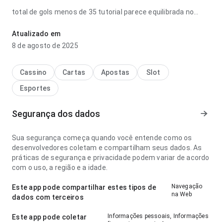
total de gols menos de 35 tutorial parece equilibrada no
ponto de velocidade de carregamento ao voltar para a
página depois; o conteúdo é fácil de examinar. Esse cuidado
Atualizado em
nos detalhes faz diferença.
8 de agosto de 2025
Cassino
Cartas
Apostas
Slot
Esportes
Segurança dos dados
Sua segurança começa quando você entende como os
desenvolvedores coletam e compartilham seus dados. As
práticas de segurança e privacidade podem variar de acordo
com o uso, a região e a idade.
Navegação
Este app pode compartilhar estes tipos de
na Web
dados com terceiros
Informações pessoais, Informações
Este app pode coletar