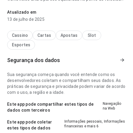
de carregamento lendo descrições longas; a estrutura deixa
claro o próximo passo. Ajuda quem quer decidir rapidamente
Atualizado em
se vale instalar.
13 de julho de 2025
Cassino
Cartas
Apostas
Slot
Esportes
Segurança dos dados
Sua segurança começa quando você entende como os
desenvolvedores coletam e compartilham seus dados. As
práticas de segurança e privacidade podem variar de acordo
com o uso, a região e a idade.
Navegação
Este app pode compartilhar estes tipos de
na Web
dados com terceiros
Informações pessoais, Informações
Este app pode coletar
financeiras e mais 6
estes tipos de dados