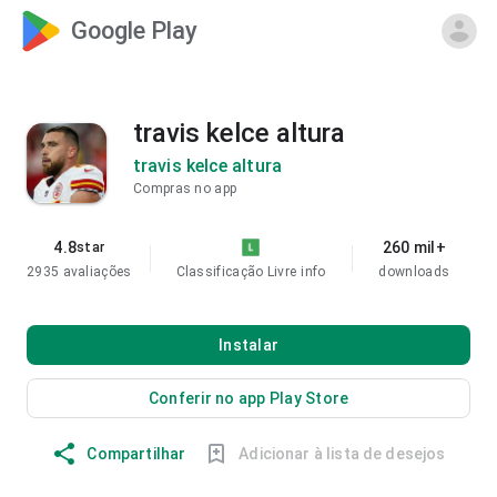
Google Play
travis kelce altura
travis kelce altura
Compras no app
4.8
260 mil+
star
2935 avaliações
Classificação Livre
info
downloads
Instalar
Conferir no app Play Store
Compartilhar
Adicionar à lista de desejos