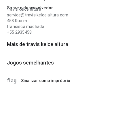
Sobre o desenvolvedor
travis kelce altura
service@travis kelce altura.com
458 Rua m
francisca.machado
+55 2935458
Mais de travis kelce altura
Jogos semelhantes
flag
Sinalizar como impróprio