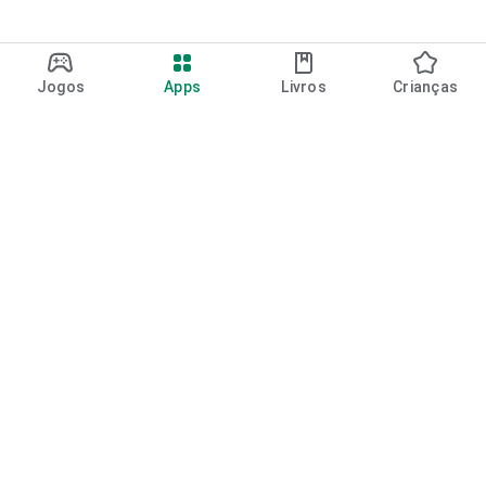
Jogos
Apps
Livros
Crianças
Google Play
Play Pass
Pontos do Play Points
Vales-presente
Resgatar
Política de reembolso