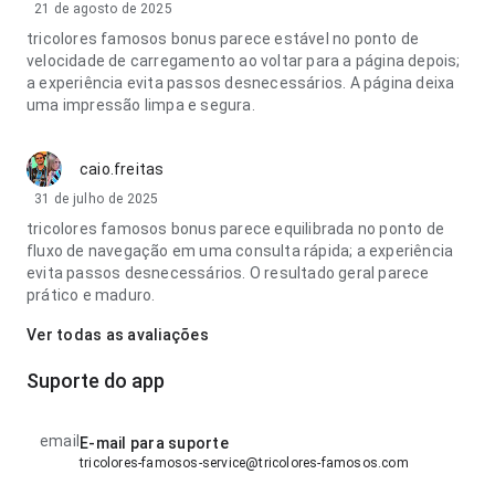
21 de agosto de 2025
tricolores famosos bonus parece estável no ponto de
velocidade de carregamento ao voltar para a página depois;
a experiência evita passos desnecessários. A página deixa
uma impressão limpa e segura.
caio.freitas
31 de julho de 2025
tricolores famosos bonus parece equilibrada no ponto de
fluxo de navegação em uma consulta rápida; a experiência
evita passos desnecessários. O resultado geral parece
prático e maduro.
Ver todas as avaliações
Suporte do app
email
E-mail para suporte
tricolores-famosos-service@tricolores-famosos.com