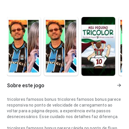
Sobre este jogo
tricolores famosos bonus tricolores famosos bonus parece
responsiva no ponto de velocidade de carregamento ao
voltar para a página depois; a experiência evita passos
desnecessários. Esse cuidado nos detalhes faz diferença.
tricolores famosos bonus parece rápida no ponto de fluxo