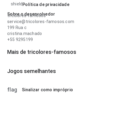
shield
Política de privacidade
Sobre o desenvolvedor
tricolores-famosos
service@tricolores-famosos.com
199 Rua c
cristina.machado
+55 9295199
Mais de tricolores-famosos
Jogos semelhantes
flag
Sinalizar como impróprio