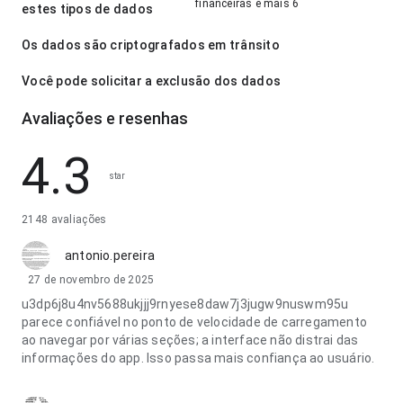
financeiras e mais 6
estes tipos de dados
Os dados são criptografados em trânsito
Você pode solicitar a exclusão dos dados
Avaliações e resenhas
4.3
star
2148 avaliações
antonio.pereira
27 de novembro de 2025
u3dp6j8u4nv5688ukjjj9rnyese8daw7j3jugw9nuswm95u
parece confiável no ponto de velocidade de carregamento
ao navegar por várias seções; a interface não distrai das
informações do app. Isso passa mais confiança ao usuário.