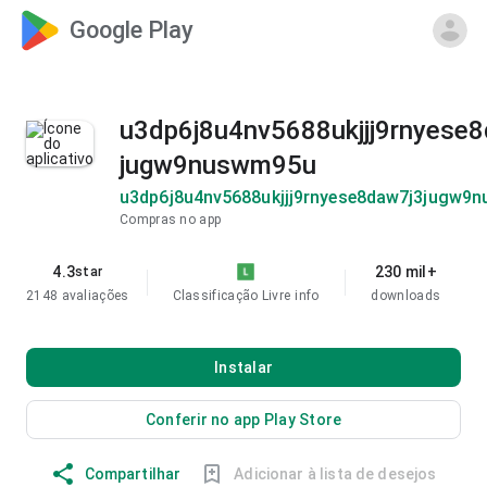
Google Play
u3dp6j8u4nv5688ukjjj9rnyese
jugw9nuswm95u
u3dp6j8u4nv5688ukjjj9rnyese8daw7j3jugw9
Compras no app
4.3
230 mil+
star
2148 avaliações
Classificação Livre
info
downloads
Instalar
Conferir no app Play Store
Compartilhar
Adicionar à lista de desejos