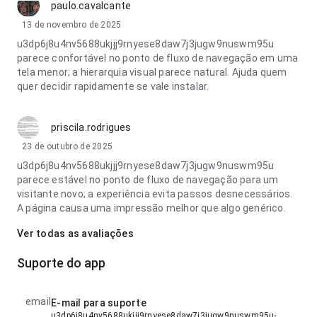
paulo.cavalcante
13 de novembro de 2025
u3dp6j8u4nv5688ukjjj9rnyese8daw7j3jugw9nuswm95u
parece confortável no ponto de fluxo de navegação em uma
tela menor; a hierarquia visual parece natural. Ajuda quem
quer decidir rapidamente se vale instalar.
priscila.rodrigues
23 de outubro de 2025
u3dp6j8u4nv5688ukjjj9rnyese8daw7j3jugw9nuswm95u
parece estável no ponto de fluxo de navegação para um
visitante novo; a experiência evita passos desnecessários.
A página causa uma impressão melhor que algo genérico.
Ver todas as avaliações
Suporte do app
email
E-mail para suporte
u3dp6j8u4nv5688ukjjj9rnyese8daw7j3jugw9nuswm95u-