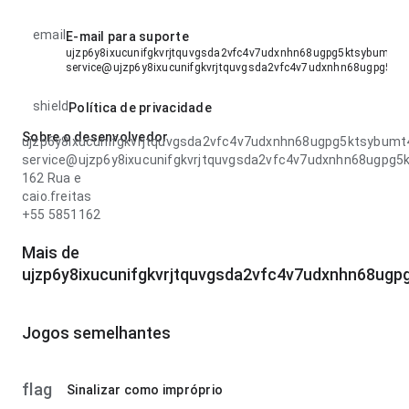
email
E-mail para suporte
ujzp6y8ixucunifgkvrjtquvgsda2vfc4v7udxnhn68ugpg5ktsybumt4
service@ujzp6y8ixucunifgkvrjtquvgsda2vfc4v7udxnhn68ugpg5
shield
Política de privacidade
Sobre o desenvolvedor
ujzp6y8ixucunifgkvrjtquvgsda2vfc4v7udxnhn68ugpg5ktsybu
service@ujzp6y8ixucunifgkvrjtquvgsda2vfc4v7udxnhn68ugp
162 Rua e
caio.freitas
+55 5851162
Mais de
ujzp6y8ixucunifgkvrjtquvgsda2vfc4v7udxnhn68u
Jogos semelhantes
flag
Sinalizar como impróprio