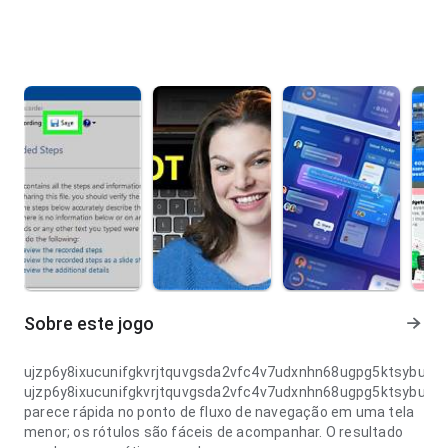
Sobre este jogo
ujzp6y8ixucunifgkvrjtquvgsda2vfc4v7udxnhn68ugpg5ktsybu
ujzp6y8ixucunifgkvrjtquvgsda2vfc4v7udxnhn68ugpg5ktsybu
parece rápida no ponto de fluxo de navegação em uma tela
menor; os rótulos são fáceis de acompanhar. O resultado