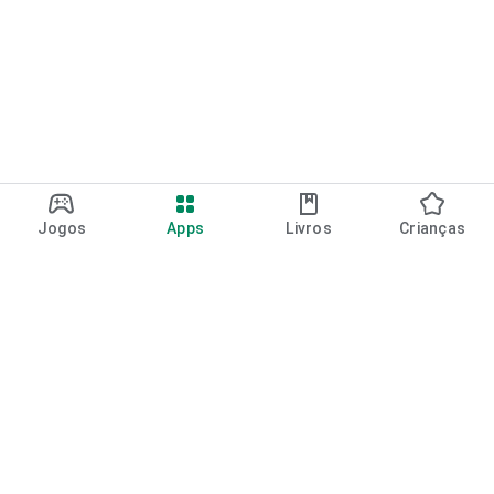
Jogos
Apps
Livros
Crianças
Google Play
Play Pass
Pontos do Play Points