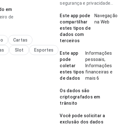
 fluxo de navegação antes
segurança e privacidade
r instalar; a interface não
ado em
podem variar de acordo
das informações do app. A
com o uso, a região e a
Este app pode
Navegação
eiro de
cia combina bem com uso
idade.
compartilhar
na Web
e.
estes tipos de
dados com
oticias do piso da
no
Cartas
terceiros
gem sonhar andando de
as
Slot
Esportes
o do bicho esporte parece
Este app
Informações
ada no ponto de velocidade de
pode
pessoais,
mento comparando com apps
coletar
Informações
s; as ações importantes
estes tipos
financeiras e
 visíveis. A experiência
de dados
mais 6
bem com uso frequente.
Os dados são
criptografados em
trânsito
Você pode solicitar a
exclusão dos dados