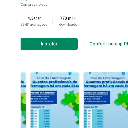
Compras no app
4.3
770 mil+
star
9943 avaliações
downloads
Instalar
Conferir no app P