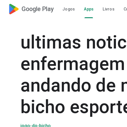
Google Play
Jogos
Apps
Livros
C
ultimas notic
enfermagem
andando de 
bicho esport
jogo-do-bicho