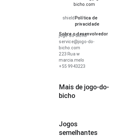
bicho.com
shield
Política de
privacidade
Sobre o desenvolvedor
jogo-do-bicho
service@jogo-do-
bicho.com
223 Rua w
marcia.melo
+55 9943223
Mais de jogo-do-
bicho
Jogos
semelhantes