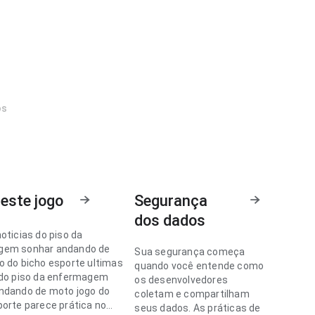
os
este jogo
Segurança
dos dados
oticias do piso da
gem sonhar andando de
Sua segurança começa
o do bicho esporte ultimas
quando você entende como
 do piso da enfermagem
os desenvolvedores
ndando de moto jogo do
coletam e compartilham
porte parece prática no
seus dados. As práticas de