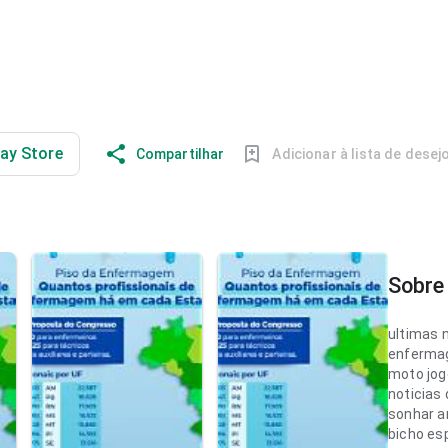
lay Store
Compartilhar
Adicionar à lista de desej
Sobre 
ultimas n
enferma
moto jog
noticias
sonhar a
bicho es