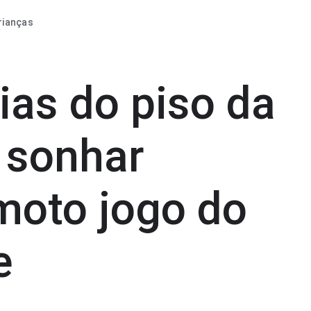
rianças
ias do piso da
 sonhar
moto jogo do
e