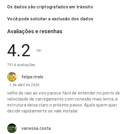
Os dados são criptografados em trânsito
Você pode solicitar a exclusão dos dados
Avaliações e resenhas
4.2
star
7914 avaliações
felipe.melo
1 de abril de 2026
velho do raio ao vivo parece fácil de entender no ponto de
velocidade de carregamento com conexão mais lenta; a
estrutura deixa claro o próximo passo. Ajuda quem quer
decidir rapidamente se vale instalar.
vanessa.costa