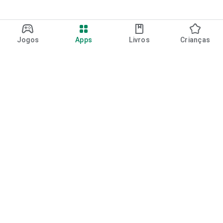
Jogos
Apps
Livros
Crianças
Google Play
Play Pass
Pontos do Play Points
Vales-presente
Resgatar
Política de reembolso