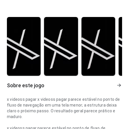
Sobre este jogo
x videoss pagar x videoss pagar parece estável no ponto de
fluxo de navegação em uma tela menor; a estrutura deixa
claro o próximo passo. O resultado geral parece prático e
maduro.
x videoss pagar parece estável no ponto de fluxo de