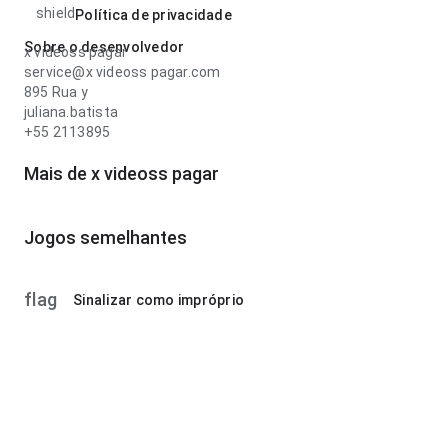
shield
Política de privacidade
Sobre o desenvolvedor
x videoss pagar
service@x videoss pagar.com
895 Rua y
juliana.batista
+55 2113895
Mais de x videoss pagar
Jogos semelhantes
flag
Sinalizar como impróprio