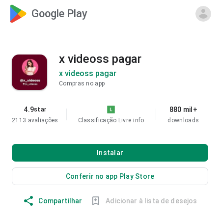
Google Play
x videoss pagar
x videoss pagar
Compras no app
4.9
880 mil+
star
2113 avaliações
Classificação Livre
info
downloads
Instalar
Conferir no app Play Store
Compartilhar
Adicionar à lista de desejos