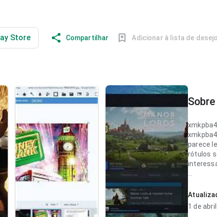
lay Store
Compartilhar
Adicionar à lista de desej
Sobre 
xmkpba4
xmkpba4
parece le
rótulos 
interess
xmkpba4
parece c
Atualiz
novo; a 
1 de abri
parece p