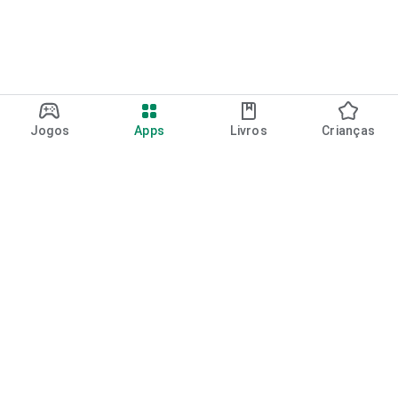
Jogos
Apps
Livros
Crianças
Google Play
Play Pass
Pontos do Play Points
Vales-presente
Resgatar