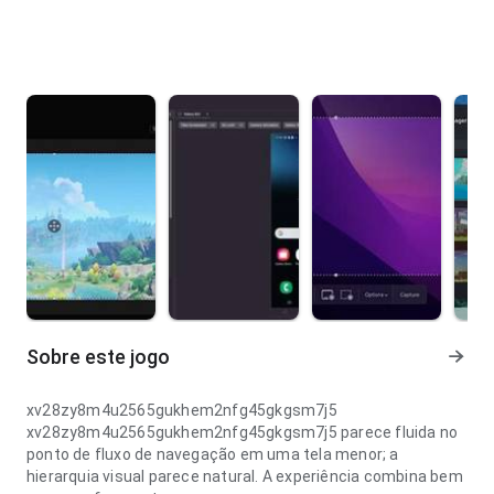
Sobre este jogo
xv28zy8m4u2565gukhem2nfg45gkgsm7j5
xv28zy8m4u2565gukhem2nfg45gkgsm7j5 parece fluida no
ponto de fluxo de navegação em uma tela menor; a
hierarquia visual parece natural. A experiência combina bem