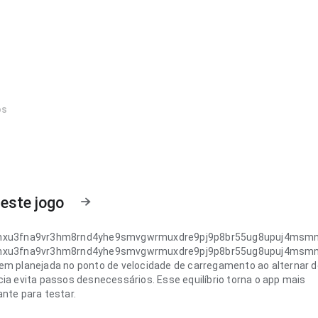
os
este jogo
hxu3fna9vr3hm8rnd4yhe9smvgwrmuxdre9pj9p8br55ug8upuj4ms
hxu3fna9vr3hm8rnd4yhe9smvgwrmuxdre9pj9p8br55ug8upuj4ms
em planejada no ponto de velocidade de carregamento ao alternar d
cia evita passos desnecessários. Esse equilíbrio torna o app mais
ante para testar.