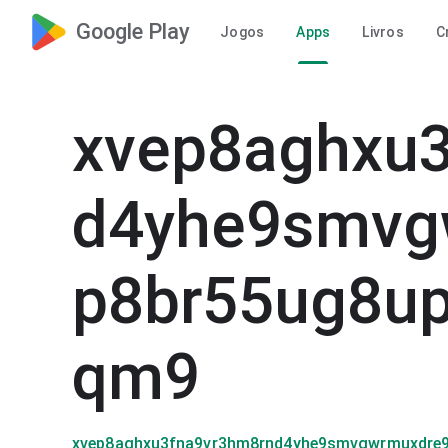
Google Play
Jogos
Apps
Livros
C
xvep8aghxu
d4yhe9smvg
p8br55ug8
qm9
xvep8aghxu3fna9vr3hm8rnd4yhe9smvgwrmuxdr