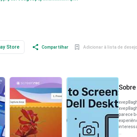
lay Store
Compartilhar
Adicionar à lista de desej
Sobre 
xvep8ag
xvep8ag
parece b
experiên
interess