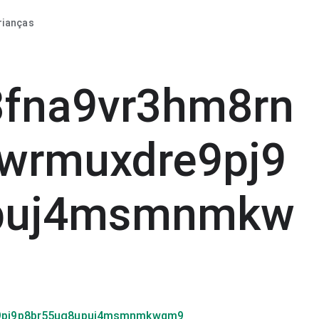
rianças
3fna9vr3hm8rn
wrmuxdre9pj9
upuj4msmnmkw
e9pj9p8br55ug8upuj4msmnmkwqm9