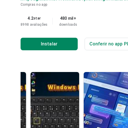
Compras no app
4.2
480 mil+
star
8998 avaliações
downloads
Instalar
Conferir no app P