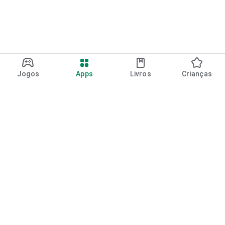
Jogos
Apps
Livros
Crianças
Google Play
Play Pass
Pontos do Play Points
Vales-presente
Resgatar