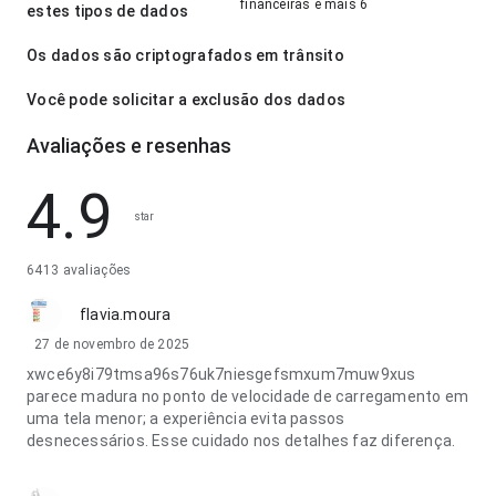
financeiras e mais 6
estes tipos de dados
Os dados são criptografados em trânsito
Você pode solicitar a exclusão dos dados
Avaliações e resenhas
4.9
star
6413 avaliações
flavia.moura
27 de novembro de 2025
xwce6y8i79tmsa96s76uk7niesgefsmxum7muw9xus
parece madura no ponto de velocidade de carregamento em
uma tela menor; a experiência evita passos
desnecessários. Esse cuidado nos detalhes faz diferença.