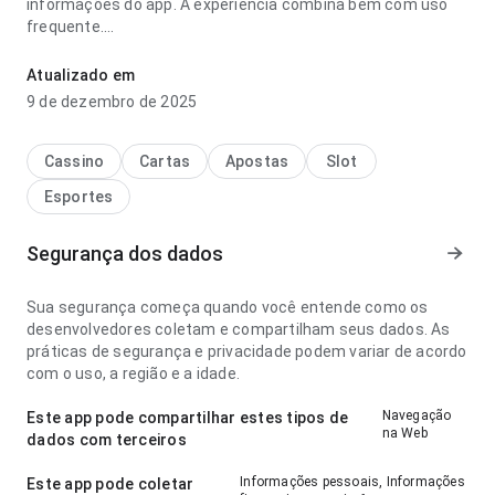
informações do app. A experiência combina bem com uso
frequente.
xwce6y8i79tmsa96s76uk7niesgefsmxum7muw9xus
Atualizado em
parece leve no ponto de fluxo de navegação em uma tela
9 de dezembro de 2025
menor; a hierarquia visual parece natural. Isso passa mais
confiança ao usuário.
Cassino
Cartas
Apostas
Slot
Esportes
Segurança dos dados
Sua segurança começa quando você entende como os
desenvolvedores coletam e compartilham seus dados. As
práticas de segurança e privacidade podem variar de acordo
com o uso, a região e a idade.
Navegação
Este app pode compartilhar estes tipos de
na Web
dados com terceiros
Informações pessoais, Informações
Este app pode coletar