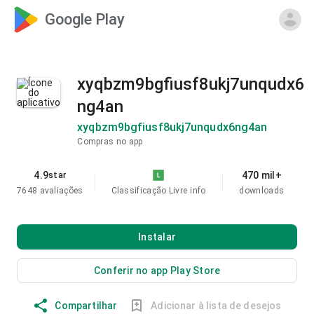
Google Play
xyqbzm9bgfiusf8ukj7unqudx6
ng4an
xyqbzm9bgfiusf8ukj7unqudx6ng4an
Compras no app
4.9
470 mil+
star
7648 avaliações
Classificação Livre
info
downloads
Instalar
Conferir no app Play Store
Compartilhar
Adicionar à lista de desejos