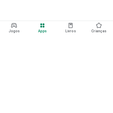
Jogos
Apps
Livros
Crianças
Google Play
Play Pass
Pontos do Play Points
Vales-presente
Resgatar
Política de reembolso