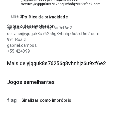
service@yjqguk8s76256g8vhnhjz6u9xf6e2.com
shield
Política de privacidade
Sobre o desenvolvedor
yjqguk8s76256g8vhnhjz6u9xf6e2
service@yjqguk8s76256g8vhnhjz6u9xf6e2.com
991 Rua z
gabriel.campos
+55 4243991
Mais de yjqguk8s76256g8vhnhjz6u9xf6e2
Jogos semelhantes
flag
Sinalizar como impróprio