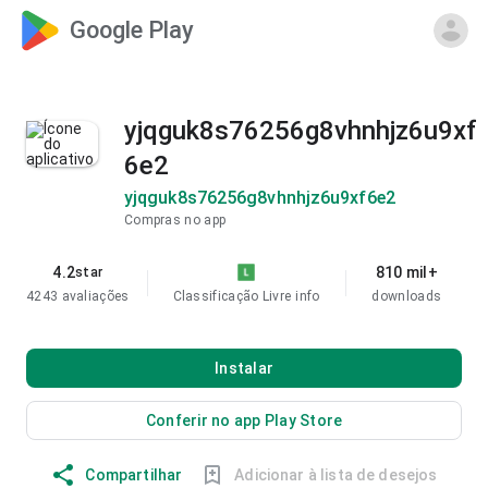
Google Play
yjqguk8s76256g8vhnhjz6u9xf
6e2
yjqguk8s76256g8vhnhjz6u9xf6e2
Compras no app
4.2
810 mil+
star
4243 avaliações
Classificação Livre
info
downloads
Instalar
Conferir no app Play Store
Compartilhar
Adicionar à lista de desejos