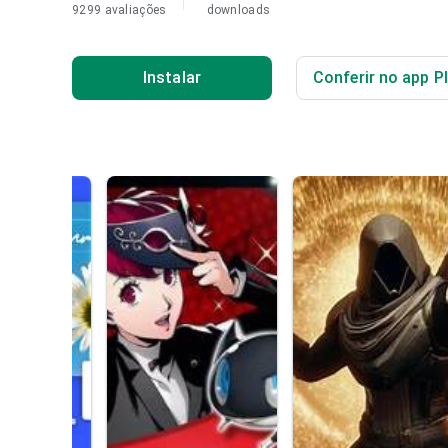
9299 avaliações
downloads
Instalar
Conferir no app P