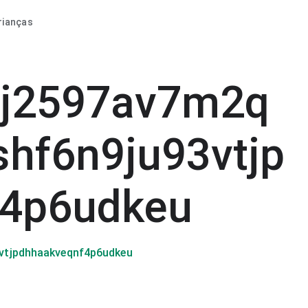
rianças
dj2597av7m2q
shf6n9ju93vtjp
f4p6udkeu
vtjpdhhaakveqnf4p6udkeu