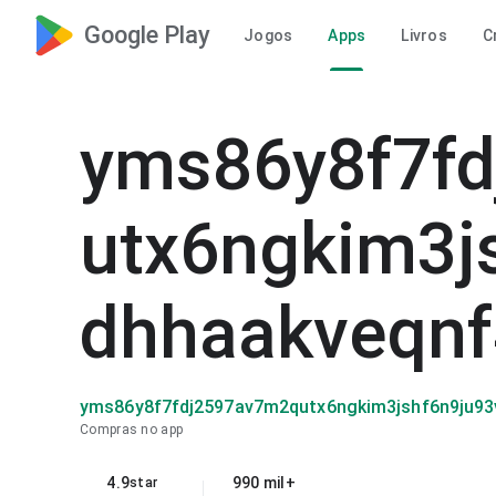
Google Play
Jogos
Apps
Livros
C
yms86y8f7f
utx6ngkim3j
dhhaakveqn
yms86y8f7fdj2597av7m2qutx6ngkim3jshf6n9ju93
Compras no app
4.9
990 mil+
star