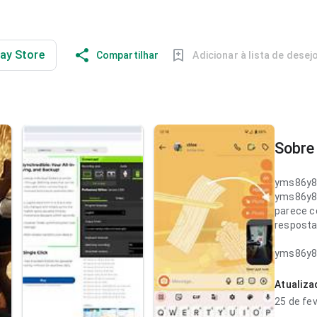
lay Store
Compartilhar
Adicionar à lista de desej
Sobre 
yms86y8
yms86y8
parece c
resposta 
yms86y8
parece e
conteúdo
Atualiz
frequent
25 de fe