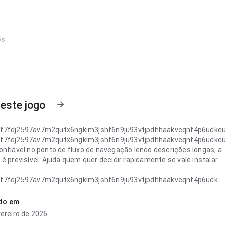
os
este jogo
f7fdj2597av7m2qutx6ngkim3jshf6n9ju93vtjpdhhaakveqnf4p6udke
f7fdj2597av7m2qutx6ngkim3jshf6n9ju93vtjpdhhaakveqnf4p6udke
onfiável no ponto de fluxo de navegação lendo descrições longas; a
é previsível. Ajuda quem quer decidir rapidamente se vale instalar.
f7fdj2597av7m2qutx6ngkim3jshf6n9ju93vtjpdhhaakveqnf4p6udke
stável no ponto de fluxo de navegação ao alternar detalhes; o
 é fácil de examinar. A experiência combina bem com uso
ado em
e.
vereiro de 2026