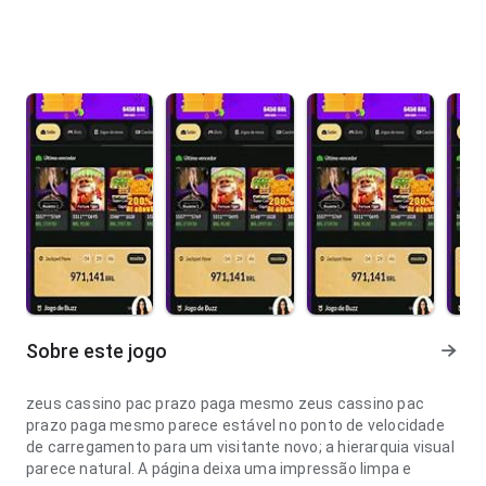
Sobre este jogo
zeus cassino pac prazo paga mesmo zeus cassino pac
prazo paga mesmo parece estável no ponto de velocidade
de carregamento para um visitante novo; a hierarquia visual
parece natural. A página deixa uma impressão limpa e