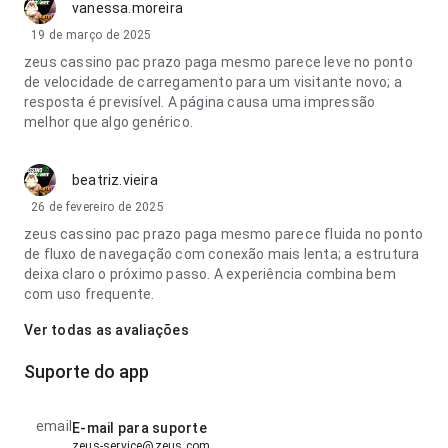
vanessa.moreira
19 de março de 2025
zeus cassino pac prazo paga mesmo parece leve no ponto
de velocidade de carregamento para um visitante novo; a
resposta é previsível. A página causa uma impressão
melhor que algo genérico.
beatriz.vieira
26 de fevereiro de 2025
zeus cassino pac prazo paga mesmo parece fluida no ponto
de fluxo de navegação com conexão mais lenta; a estrutura
deixa claro o próximo passo. A experiência combina bem
com uso frequente.
Ver todas as avaliações
Suporte do app
email
E-mail para suporte
zeus-service@zeus.com