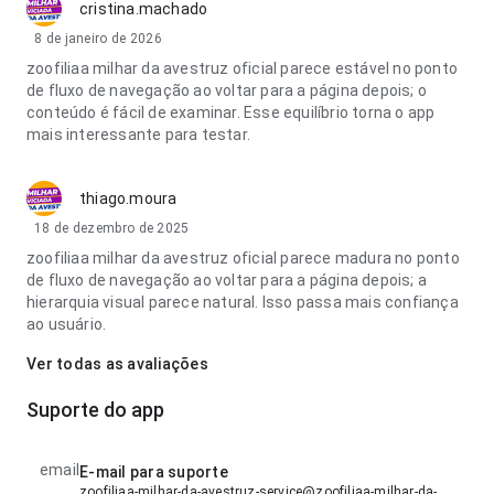
cristina.machado
8 de janeiro de 2026
zoofiliaa milhar da avestruz oficial parece estável no ponto
de fluxo de navegação ao voltar para a página depois; o
conteúdo é fácil de examinar. Esse equilíbrio torna o app
mais interessante para testar.
thiago.moura
18 de dezembro de 2025
zoofiliaa milhar da avestruz oficial parece madura no ponto
de fluxo de navegação ao voltar para a página depois; a
hierarquia visual parece natural. Isso passa mais confiança
ao usuário.
Ver todas as avaliações
Suporte do app
email
E-mail para suporte
zoofiliaa-milhar-da-avestruz-service@zoofiliaa-milhar-da-