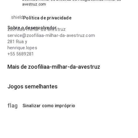
avestruz.com
shield
Política de privacidade
Sobre o desenvolvedor
zoofiliaa-milhar-da-avestruz
service@zoofiliaa-milhar-da-avestruz.com
281 Rua y
henrique.lopes
+55 5689281
Mais de zoofiliaa-milhar-da-avestruz
Jogos semelhantes
flag
Sinalizar como impróprio