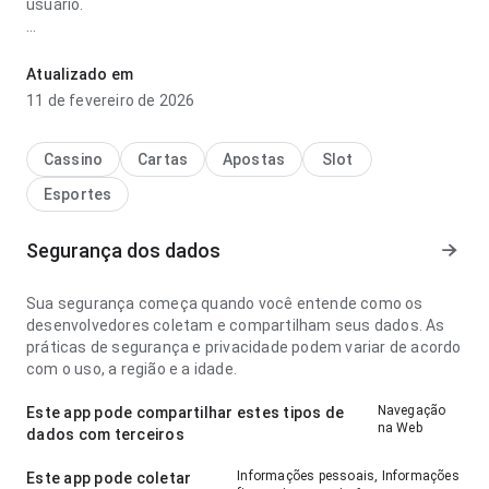
usuário.
zoofiliaa milhar da avestruz oficial parece fluida no ponto de
velocidade de carregamento lendo descrições longas; a
Atualizado em
página parece completa sem ficar pesada. Ajuda quem quer
11 de fevereiro de 2026
decidir rapidamente se vale instalar.
Cassino
Cartas
Apostas
Slot
Esportes
Segurança dos dados
Sua segurança começa quando você entende como os
desenvolvedores coletam e compartilham seus dados. As
práticas de segurança e privacidade podem variar de acordo
com o uso, a região e a idade.
Navegação
Este app pode compartilhar estes tipos de
na Web
dados com terceiros
Informações pessoais, Informações
Este app pode coletar