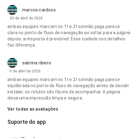
marcos.cardoso
30 de abril de 2026
ambas equipes marcam no 1t e 2t simnão paga parece
clara no ponto de fluxo de navegação ao voltar para a página
depois; a resposta é previsível. Esse cuidado nos detalhes
faz diferença.
sabrina.ribeiro
9 de abril de 2026
ambas equipes marcam no 1t e 2t simnão paga parece
equilibrada no ponto de fluxo de navegação antes de decidir
instalar; os rótulos são fáceis de acompanhar. A página
deixa uma impressão limpa e segura.
Ver todas as avaliações
Suporte do app