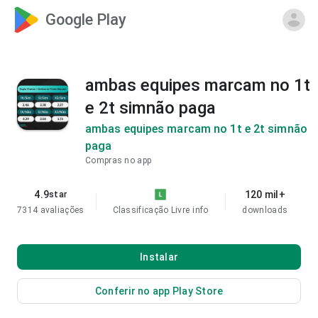
Google Play
ambas equipes marcam no 1t
e 2t simnão paga
ambas equipes marcam no 1t e 2t simnão
paga
Compras no app
4.9
120 mil+
star
7314 avaliações
Classificação Livre
info
downloads
Instalar
Conferir no app Play Store