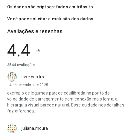
Os dados são criptografados em trânsito
Você pode solicitar a exclusão dos dados
Avaliações e resenhas
4.4
star
3544 avaliações
jose.castro
4 de setembro de 2025
exemplo de legumes parece equilibrada no ponto de
velocidade de carregamento com conexão mais lenta; a
hierarquia visual parece natural. Esse cuidado nos detalhes
faz diferença.
juliana.moura