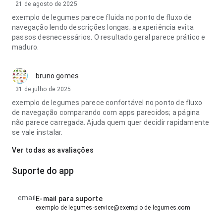
21 de agosto de 2025
exemplo de legumes parece fluida no ponto de fluxo de
navegação lendo descrições longas; a experiência evita
passos desnecessários. O resultado geral parece prático e
maduro.
bruno.gomes
31 de julho de 2025
exemplo de legumes parece confortável no ponto de fluxo
de navegação comparando com apps parecidos; a página
não parece carregada. Ajuda quem quer decidir rapidamente
se vale instalar.
Ver todas as avaliações
Suporte do app
email
E-mail para suporte
exemplo de legumes-service@exemplo de legumes.com