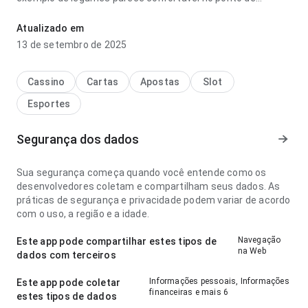
velocidade de carregamento ao navegar por várias seções;
a interface não distrai das informações do app. Esse
Atualizado em
cuidado nos detalhes faz diferença.
13 de setembro de 2025
Cassino
Cartas
Apostas
Slot
Esportes
Segurança dos dados
Sua segurança começa quando você entende como os
desenvolvedores coletam e compartilham seus dados. As
práticas de segurança e privacidade podem variar de acordo
com o uso, a região e a idade.
Navegação
Este app pode compartilhar estes tipos de
na Web
dados com terceiros
Informações pessoais, Informações
Este app pode coletar
financeiras e mais 6
estes tipos de dados