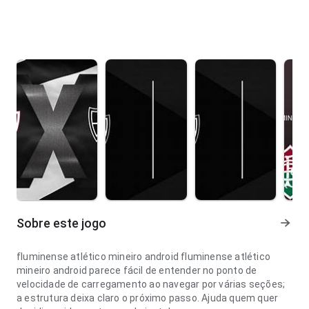
Sobre este jogo
fluminense atlético mineiro android fluminense atlético
mineiro android parece fácil de entender no ponto de
velocidade de carregamento ao navegar por várias seções;
a estrutura deixa claro o próximo passo. Ajuda quem quer