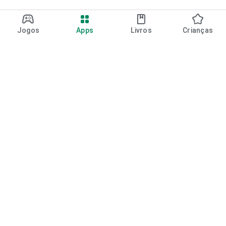
Jogos
Apps
Livros
Crianças
Google Play
Play Pass
Pontos do Play Points
Vales-presente
Resgatar
Política de reembolso
Crianças e família