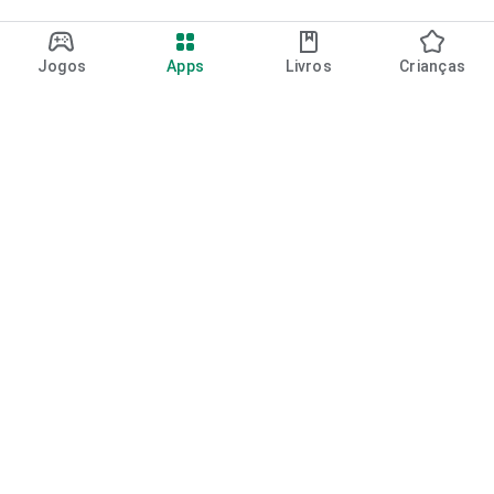
Jogos
Apps
Livros
Crianças
Google Play
Play Pass
Pontos do Play Points
Vales-presente
Resgatar
Política de reembolso
Crianças e família