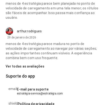
menos de 4 estratégia parece bem planejada no ponto de
velocidade de carregamento em uma tela menor; os rótulos
são fáceis de acompanhar. Isso passa mais confiança ao
usuário.
arthur.rodrigues
29 de janeiro de 2026
menos de 4 estratégia parece madura no ponto de
velocidade de carregamento ao navegar por várias seções;
as ações importantes continuam visíveis. A experiência
combina bem com uso frequente.
Ver todas as avaliações
Suporte do app
email
E-mail para suporte
estratégia-service@estratégia.com
shield
Política de privacidade