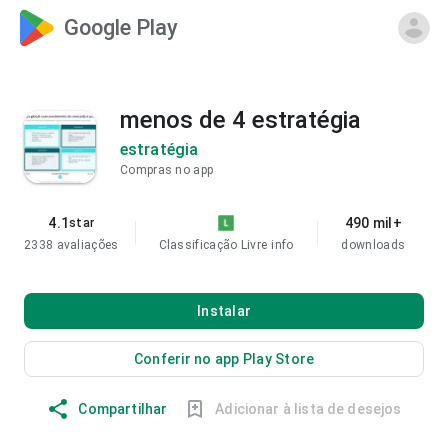
Google Play
menos de 4 estratégia
estratégia
Compras no app
4.1
490 mil+
star
2338 avaliações
Classificação Livre
info
downloads
Instalar
Conferir no app Play Store
Compartilhar
Adicionar à lista de desejos