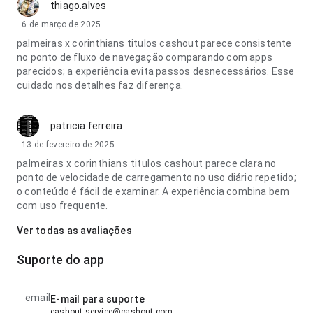
thiago.alves
6 de março de 2025
palmeiras x corinthians titulos cashout parece consistente
no ponto de fluxo de navegação comparando com apps
parecidos; a experiência evita passos desnecessários. Esse
cuidado nos detalhes faz diferença.
patricia.ferreira
13 de fevereiro de 2025
palmeiras x corinthians titulos cashout parece clara no
ponto de velocidade de carregamento no uso diário repetido;
o conteúdo é fácil de examinar. A experiência combina bem
com uso frequente.
Ver todas as avaliações
Suporte do app
email
E-mail para suporte
cashout-service@cashout.com