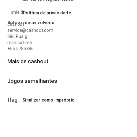
shield
Política de privacidade
Sobre o desenvolvedor
cashout
service@cashout.com
886 Rua g
monica.lima
+55 5785886
Mais de cashout
Jogos semelhantes
flag
Sinalizar como impróprio