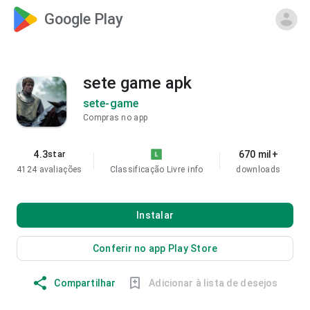
Google Play
sete game apk
sete-game
Compras no app
4.3
670 mil+
star
4124 avaliações
Classificação Livre
info
downloads
Instalar
Conferir no app Play Store
Compartilhar
Adicionar à lista de desejos