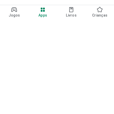
Jogos
Apps
Livros
Crianças
Google Play
Play Pass
Pontos do Play Points
Vales-presente
Resgatar
Política de reembolso
Crianças e família