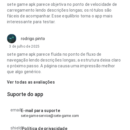
sete game apk parece objetiva no ponto de velocidade de
carregamento lendo descrições longas; os rótulos são
fáceis de acompanhar. Esse equilíbrio torna o app mais
interessante para testar.
rodrigo.pinto
3 de julho de 2025
sete game apk parece fluida no ponto de fluxo de
navegação lendo descrições longas; a estrutura deixa claro
o próximo passo. A página causa uma impressão melhor
que algo genérico.
Ver todas as avaliações
Suporte do app
email
E-mail para suporte
sete-game-service@sete-game.com
shield
Política de privacidade