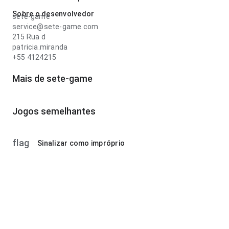
Sobre o desenvolvedor
sete-game
service@sete-game.com
215 Rua d
patricia.miranda
+55 4124215
Mais de sete-game
Jogos semelhantes
flag
Sinalizar como impróprio